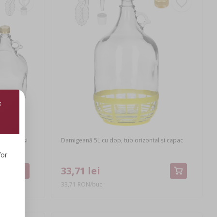
et, dop și
Damigeană 5L cu dop, tub orizontal și capac
for
33,71 lei
33,71 RON/buc.