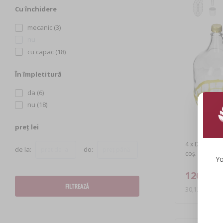
Cu închidere
mecanic (3)
nu
cu capac (18)
În împletitură
da (6)
nu (18)
preț lei
4 x Dama 5L c
de la:
do:
coș.
Yo
120,49 l
FILTREAZĂ
30,12 RON/bu