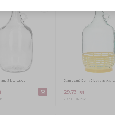
ama 5 L cu capac
Damigeană Dama 5 L cu capac și co
i
29,73 lei
c.
29,73 RON/buc.