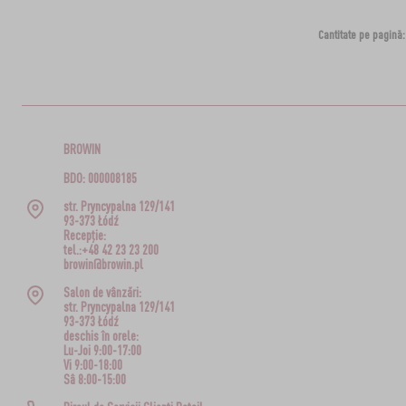
Cantitate pe pagină:
BROWIN
BDO: 000008185
str. Pryncypalna 129/141
93-373 Łódź
Recepție:
tel.:+48 42 23 23 200
browin@browin.pl
Salon de vânzări:
str. Pryncypalna 129/141
93-373 Łódź
deschis în orele:
Lu-Joi 9:00-17:00
Vi 9:00-18:00
Sâ 8:00-15:00