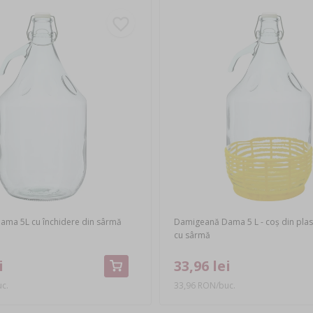
ma 5L cu închidere din sârmă
Damigeană Dama 5 L - coș din plast
cu sârmă
i
33,96 lei
c.
33,96 RON/buc.