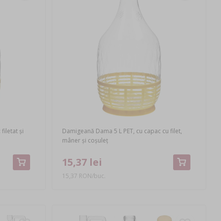
iletat și
Damigeană Dama 5 L PET, cu capac cu filet,
mâner și coșuleț
15,37 lei
15,37 RON/buc.