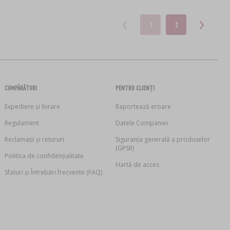
1
2
CUMPĂRĂTURI
PENTRU CLIENȚI
Expediere și livrare
Raportează eroare
Regulament
Datele Companiei
Reclamații și retururi
Siguranța generală a produselor
(GPSR)
Politica de confidențialitate
Hartă de acces
Sfaturi și Întrebări frecvente (FAQ)