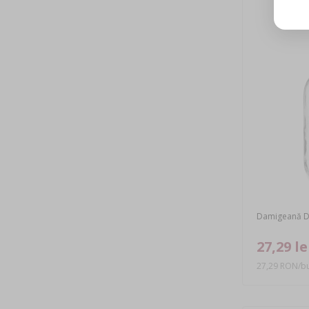
Damigeană D
27,29 le
27,29 RON/bu