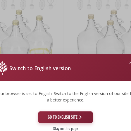
Switch to English version
u dop, tub fermentare, capac și
Damigeană Dama 5 L cu capac cu fil
tub de fermentare – set 4 buc.
ur browser is set to English. Switch to the English version of our site 
a better experience.
ei
110,24 lei
c.
27,56 RON/buc.
GO TO ENGLISH SITE
Stay on this page