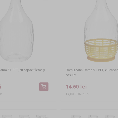
a 5 L PET, cu capac filetat și
Damigeană Dama 5 L PET, cu capac f
coșuleț
i
14,60 lei
c.
14,60 RON/buc.