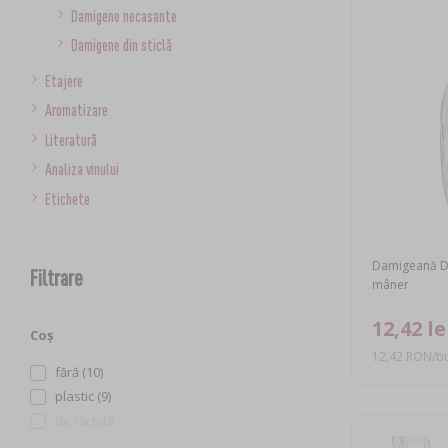
Damigene necasante
Damigene din sticlă
Etajere
Aromatizare
Literatură
Analiza vinului
Etichete
Damigeană Dam
Filtrare
mâner
12,42 le
Coș
12,42 RON/bu
fără (10)
plastic (9)
de răchită