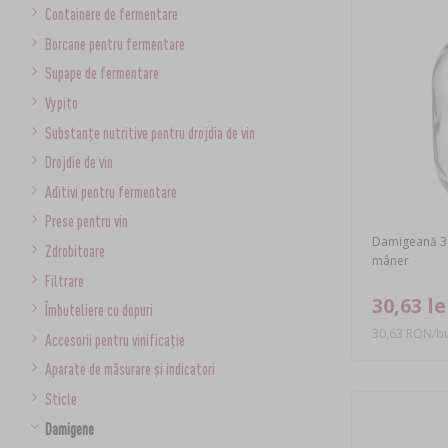
Containere de fermentare
Borcane pentru fermentare
Supape de fermentare
Vypito
Substanțe nutritive pentru drojdia de vin
Drojdie de vin
Aditivi pentru fermentare
Prese pentru vin
Damigeană 3 L
Zdrobitoare
mâner
Filtrare
30,63 le
Îmbuteliere cu dopuri
30,63 RON/bu
Accesorii pentru vinificație
Aparate de măsurare și indicatori
Sticle
Damigene