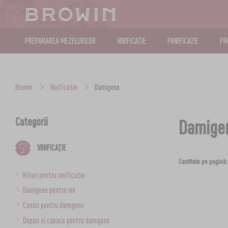
PREPARAREA MEZELURILOR
VINIFICAȚIE
PANIFICAȚIE
PR
Browin
Vinificație
Damigene
Categorii
Damige
VINIFICAȚIE
Cantitate pe pagină:
Kituri pentru vinificație
Damigene pentru vin
Coșuri pentru damigene
Dopuri și capace pentru damigene